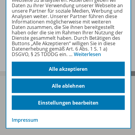
Zugehörige Produkte
Daten zu ihrer Verwendung unserer Webseite an
unsere Partner für soziale Medien, Werbung und
Analysen weiter. Unserer Partner führen diese
Informationen möglicherweise mit weiteren
Empfehlungen der Redaktion
Daten zusammen, die Sie ihnen bereitgestellt
haben oder die sie im Rahmen Ihrer Nutzung der
Dienste gesammelt haben. Durch Betätigen des
Buttons „Alle Akzeptieren“ willigen Sie in diese
Benachrichtigungs-Service
Datenerhebung gemäß Art. 6 Abs. 1 S. 1 a)
DSGVO, § 25 TDDDG ein.
…
Weiterlesen
Alle akzeptieren
Alle ablehnen
Sofort profitieren
Einstellungen bearbeiten
Impressum
Zum Newsletter anmelden