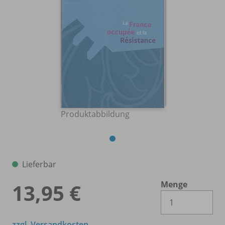
Produktabbildung
Lieferbar
Menge
13,95 €
Es 
zzgl. Versandkosten