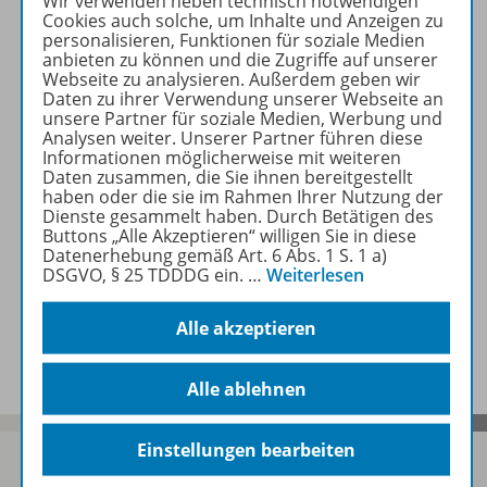
Beschreibung
Wir verwenden neben technisch notwendigen
Cookies auch solche, um Inhalte und Anzeigen zu
personalisieren, Funktionen für soziale Medien
anbieten zu können und die Zugriffe auf unserer
Webseite zu analysieren. Außerdem geben wir
Zugehörige Produkte
Daten zu ihrer Verwendung unserer Webseite an
unsere Partner für soziale Medien, Werbung und
Analysen weiter. Unserer Partner führen diese
Informationen möglicherweise mit weiteren
Inhaltsverzeichnis
Daten zusammen, die Sie ihnen bereitgestellt
haben oder die sie im Rahmen Ihrer Nutzung der
Dienste gesammelt haben. Durch Betätigen des
Buttons „Alle Akzeptieren“ willigen Sie in diese
Planungshilfen
Datenerhebung gemäß Art. 6 Abs. 1 S. 1 a)
DSGVO, § 25 TDDDG ein.
…
Weiterlesen
Alle akzeptieren
Benachrichtigungs-Service
Alle ablehnen
Einstellungen bearbeiten