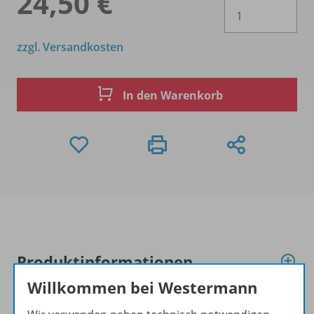
24,50 €
Es 
zzgl. Versandkosten
In den Warenkorb
Produktinformationen
Willkommen bei Westermann