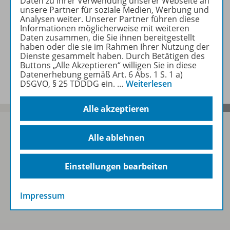
Daten zu ihrer Verwendung unserer Webseite an
unsere Partner für soziale Medien, Werbung und
Analysen weiter. Unserer Partner führen diese
Zugehörige Produkte
Informationen möglicherweise mit weiteren
Daten zusammen, die Sie ihnen bereitgestellt
haben oder die sie im Rahmen Ihrer Nutzung der
Dienste gesammelt haben. Durch Betätigen des
Buttons „Alle Akzeptieren“ willigen Sie in diese
Benachrichtigungs-Service
Datenerhebung gemäß Art. 6 Abs. 1 S. 1 a)
DSGVO, § 25 TDDDG ein.
…
Weiterlesen
Alle akzeptieren
Alle ablehnen
Sofort profitieren
Einstellungen bearbeiten
Zum Newsletter anmelden
Impressum