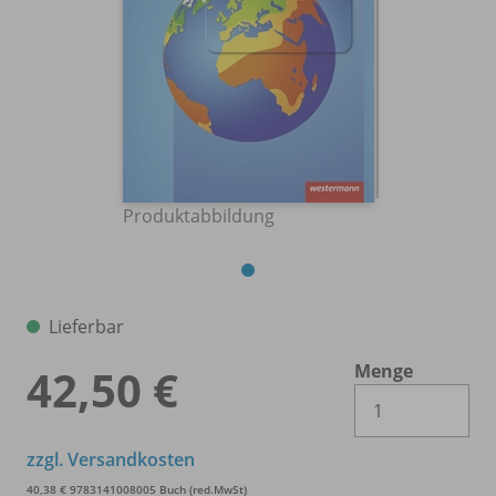
Produktabbildung
Lieferbar
Menge
42,50 €
Es 
zzgl. Versandkosten
40,38 € 9783141008005 Buch (red.MwSt)