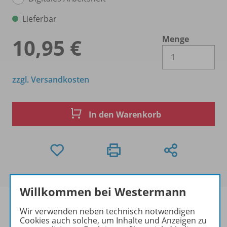
Lieferbar
Menge
10,95 €
Es 
zzgl. Versandkosten
In den Warenkorb
Willkommen bei Westermann
Wir verwenden neben technisch notwendigen
Cookies auch solche, um Inhalte und Anzeigen zu