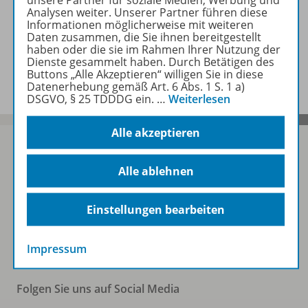
unsere Partner für soziale Medien, Werbung und
Zugehörige Produkte
Analysen weiter. Unserer Partner führen diese
Informationen möglicherweise mit weiteren
Daten zusammen, die Sie ihnen bereitgestellt
haben oder die sie im Rahmen Ihrer Nutzung der
Dienste gesammelt haben. Durch Betätigen des
Benachrichtigungs-Service
Buttons „Alle Akzeptieren“ willigen Sie in diese
Datenerhebung gemäß Art. 6 Abs. 1 S. 1 a)
DSGVO, § 25 TDDDG ein.
…
Weiterlesen
Alle akzeptieren
Alle ablehnen
Sofort profitieren
Einstellungen bearbeiten
Zum Newsletter anmelden
Impressum
Folgen Sie uns auf Social Media