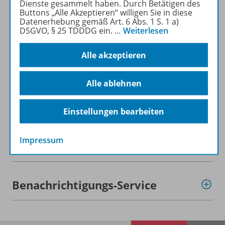
Dienste gesammelt haben. Durch Betätigen des
Buttons „Alle Akzeptieren“ willigen Sie in diese
Datenerhebung gemäß Art. 6 Abs. 1 S. 1 a)
Planungshilfen
DSGVO, § 25 TDDDG ein.
…
Weiterlesen
Alle akzeptieren
Konzept
Alle ablehnen
Digitale Unterrichtsmaterialien
Einstellungen bearbeiten
Impressum
Empfehlungen der Redaktion
Benachrichtigungs-Service