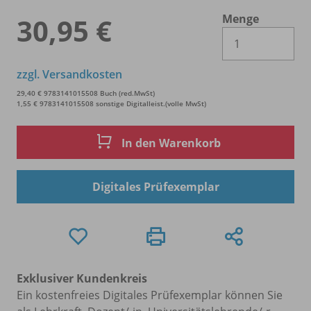
Menge
30,95 €
Es 
zzgl. Versandkosten
29,40 € 9783141015508 Buch (red.MwSt)
1,55 € 9783141015508 sonstige Digitalleist.(volle MwSt)
In den Warenkorb
Digitales Prüfexemplar
Exklusiver Kundenkreis
Ein kostenfreies Digitales Prüfexemplar können Sie