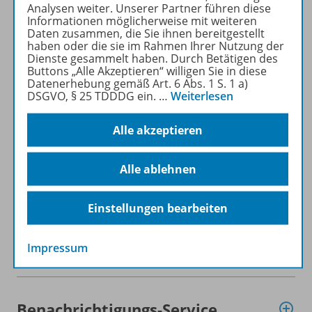
Analysen weiter. Unserer Partner führen diese
Informationen möglicherweise mit weiteren
Daten zusammen, die Sie ihnen bereitgestellt
Planungshilfen
haben oder die sie im Rahmen Ihrer Nutzung der
Dienste gesammelt haben. Durch Betätigen des
Buttons „Alle Akzeptieren“ willigen Sie in diese
Datenerhebung gemäß Art. 6 Abs. 1 S. 1 a)
Ergänzende Materialien
DSGVO, § 25 TDDDG ein.
…
Weiterlesen
Alle akzeptieren
Gratis für Sie!
Alle ablehnen
Audio
Einstellungen bearbeiten
Impressum
Video
Benachrichtigungs-Service