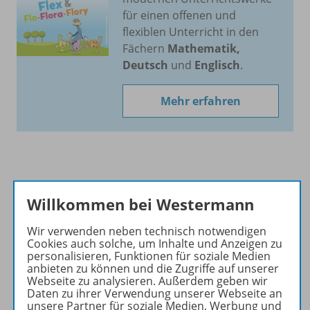
für einen offenen und
flexiblen Unterricht in den
Fächern
Mathematik,
Deutsch
und
Englisch
.
Mehr erfahren
Produktinformationen
Willkommen bei Westermann
Wir verwenden neben technisch notwendigen
Beschreibung
Cookies auch solche, um Inhalte und Anzeigen zu
personalisieren, Funktionen für soziale Medien
anbieten zu können und die Zugriffe auf unserer
Webseite zu analysieren. Außerdem geben wir
Daten zu ihrer Verwendung unserer Webseite an
Zugehörige Produkte
unsere Partner für soziale Medien, Werbung und