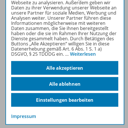
Zugehörige Produkte
Webseite zu analysieren. Außerdem geben wir
Daten zu ihrer Verwendung unserer Webseite an
unsere Partner für soziale Medien, Werbung und
Analysen weiter. Unserer Partner führen diese
Planungshilfen
Informationen möglicherweise mit weiteren
Daten zusammen, die Sie ihnen bereitgestellt
haben oder die sie im Rahmen Ihrer Nutzung der
Dienste gesammelt haben. Durch Betätigen des
Buttons „Alle Akzeptieren“ willigen Sie in diese
Ergänzende Materialien
Datenerhebung gemäß Art. 6 Abs. 1 S. 1 a)
DSGVO, § 25 TDDDG ein.
…
Weiterlesen
Gratis für Sie!
Alle akzeptieren
Alle ablehnen
Audio
Einstellungen bearbeiten
Video
Impressum