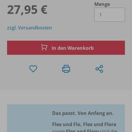
Menge
27,95 €
Es 
zzgl. Versandkosten
In den Warenkorb
Das passt. Von Anfang an.
Flex und Flo, Flex und Flora
sowie
Flex and Flory
sind die