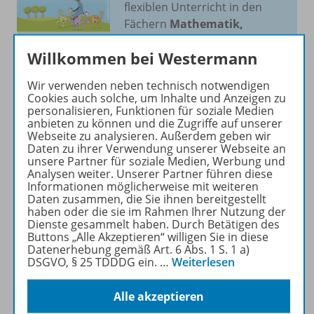
flexiblen Unterricht in den
Fächern
Mathematik,
Deutsch
und
Englisch
.
Willkommen bei Westermann
Mehr erfahren
Wir verwenden neben technisch notwendigen
Cookies auch solche, um Inhalte und Anzeigen zu
personalisieren, Funktionen für soziale Medien
anbieten zu können und die Zugriffe auf unserer
Webseite zu analysieren. Außerdem geben wir
Daten zu ihrer Verwendung unserer Webseite an
unsere Partner für soziale Medien, Werbung und
Produktinformationen
Analysen weiter. Unserer Partner führen diese
Informationen möglicherweise mit weiteren
Daten zusammen, die Sie ihnen bereitgestellt
haben oder die sie im Rahmen Ihrer Nutzung der
Beschreibung
Dienste gesammelt haben. Durch Betätigen des
Buttons „Alle Akzeptieren“ willigen Sie in diese
Datenerhebung gemäß Art. 6 Abs. 1 S. 1 a)
DSGVO, § 25 TDDDG ein.
…
Weiterlesen
Zugehörige Produkte
Alle akzeptieren