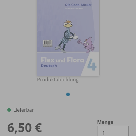
Produktabbildung
Lieferbar
Menge
6,50 €
Es 