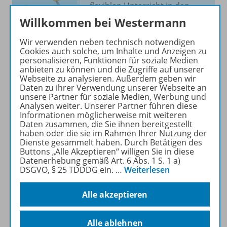
flexiblen Unterricht in den
Fächern
Mathematik,
Willkommen bei Westermann
Deutsch
und
Englisch
.
Wir verwenden neben technisch notwendigen
Cookies auch solche, um Inhalte und Anzeigen zu
Mehr erfahren
personalisieren, Funktionen für soziale Medien
anbieten zu können und die Zugriffe auf unserer
Webseite zu analysieren. Außerdem geben wir
Daten zu ihrer Verwendung unserer Webseite an
unsere Partner für soziale Medien, Werbung und
Analysen weiter. Unserer Partner führen diese
Informationen möglicherweise mit weiteren
Produktinformationen
Daten zusammen, die Sie ihnen bereitgestellt
haben oder die sie im Rahmen Ihrer Nutzung der
Dienste gesammelt haben. Durch Betätigen des
Buttons „Alle Akzeptieren“ willigen Sie in diese
Beschreibung
Datenerhebung gemäß Art. 6 Abs. 1 S. 1 a)
DSGVO, § 25 TDDDG ein.
…
Weiterlesen
Alle akzeptieren
Zugehörige Produkte
Alle ablehnen