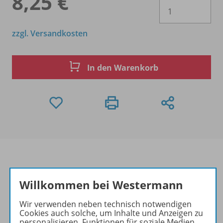
8,25 €
Es 
zzgl. Versandkosten
In den Warenkorb
Willkommen bei Westermann
Produktinformationen
Wir verwenden neben technisch notwendigen
Cookies auch solche, um Inhalte und Anzeigen zu
personalisieren, Funktionen für soziale Medien