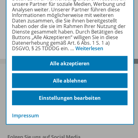
unsere Partner für soziale Medien, Werbung und
Analysen weiter. Unserer Partner führen diese
Zugehörige Produkte
Informationen möglicherweise mit weiteren
Daten zusammen, die Sie ihnen bereitgestellt
haben oder die sie im Rahmen Ihrer Nutzung der
Dienste gesammelt haben. Durch Betätigen des
Benachrichtigungs-Service
Buttons „Alle Akzeptieren“ willigen Sie in diese
Datenerhebung gemäß Art. 6 Abs. 1 S. 1 a)
DSGVO, § 25 TDDDG ein.
…
Weiterlesen
Alle akzeptieren
Alle ablehnen
Sofort profitieren
Einstellungen bearbeiten
Zum Newsletter anmelden
Impressum
Folgen Sie uns auf Social Media