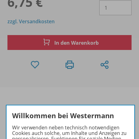
6,75 €
Es 
zzgl. Versandkosten
In den Warenkorb
Willkommen bei Westermann
Produktinformationen
Wir verwenden neben technisch notwendigen
Cookies auch solche, um Inhalte und Anzeigen zu
personalisieren, Funktionen für soziale Medien