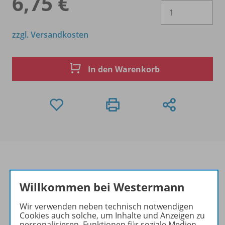
6,75 €
Es 
zzgl. Versandkosten
In den Warenkorb
Willkommen bei Westermann
Produktinformationen
Wir verwenden neben technisch notwendigen
Cookies auch solche, um Inhalte und Anzeigen zu
personalisieren, Funktionen für soziale Medien