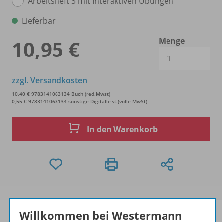
Arbeitsheft 3 mit Interaktiven Übungen
Lieferbar
Menge
10,95 €
Es 
zzgl. Versandkosten
10,40 € 9783141063134 Buch (red.Mwst)
0,55 € 9783141063134 sonstige Digitalleist.(volle MwSt)
In den Warenkorb
Willkommen bei Westermann