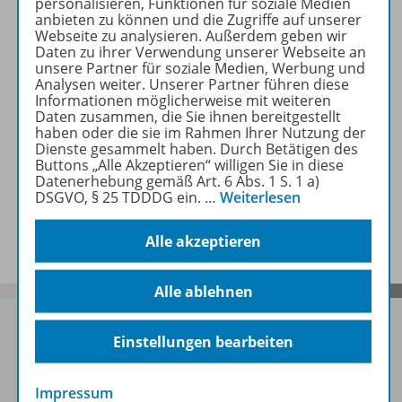
personalisieren, Funktionen für soziale Medien
Zugehörige Produkte
anbieten zu können und die Zugriffe auf unserer
Webseite zu analysieren. Außerdem geben wir
Daten zu ihrer Verwendung unserer Webseite an
unsere Partner für soziale Medien, Werbung und
Empfehlungen der Redaktion
Analysen weiter. Unserer Partner führen diese
Informationen möglicherweise mit weiteren
Daten zusammen, die Sie ihnen bereitgestellt
haben oder die sie im Rahmen Ihrer Nutzung der
Benachrichtigungs-Service
Dienste gesammelt haben. Durch Betätigen des
Buttons „Alle Akzeptieren“ willigen Sie in diese
Datenerhebung gemäß Art. 6 Abs. 1 S. 1 a)
DSGVO, § 25 TDDDG ein.
…
Weiterlesen
Veranstaltungen
Alle akzeptieren
Alle ablehnen
Einstellungen bearbeiten
Sofort profitieren
Impressum