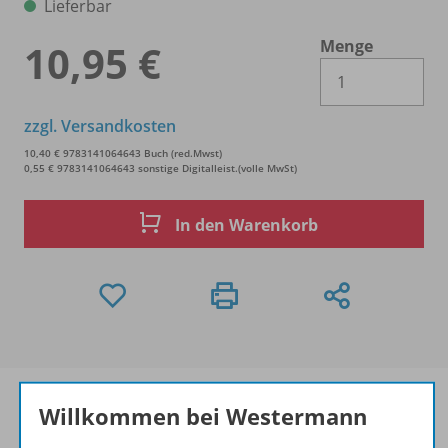
Lieferbar
Menge
10,95 €
Es 
zzgl. Versandkosten
10,40 € 9783141064643 Buch (red.Mwst)
0,55 € 9783141064643 sonstige Digitalleist.(volle MwSt)
In den Warenkorb
Willkommen bei Westermann