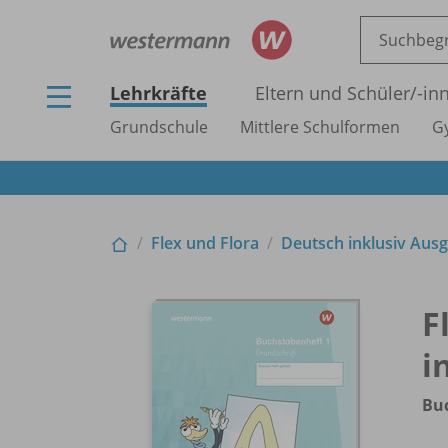
Lehrkräfte
Eltern und Schüler/
-in
Grundschule
Mittlere Schulformen
G
Flex und Flora
Deutsch inklusiv Aus
F
i
Buc