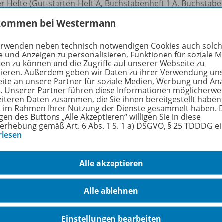
er Hefte (Gut-starten-Heft A, Buchstabenheft 1 A, Buchstabe
 sehr übersichtlich strukturiert und kleinschrittig aufgeba
kommen bei Westermann
sprachlichen Stolpersteine auftreten.
erwenden neben technisch notwendigen Cookies auch solc
 Buchstabenheften 1 bis 3 wird jeder Buchstabe auf fünf Dopp
e und Anzeigen zu personalisieren, Funktionen für soziale 
erter Grundwortschatz, ganz ohne sprachliche Stolperstein
ten zu können und die Zugriffe auf unserer Webseite zu
sieren. Außerdem geben wir Daten zu ihrer Verwendung un
ite an unsere Partner für soziale Medien, Werbung und An
rfahren Sie mehr über die Reihe
r. Unserer Partner führen diese Informationen möglicherwe
eiteren Daten zusammen, die Sie ihnen bereitgestellt haben
ie im Rahmen Ihrer Nutzung der Dienste gesammelt haben. 
gen des Buttons „Alle Akzeptieren“ willigen Sie in diese
erhebung gemäß Art. 6 Abs. 1 S. 1 a) DSGVO, § 25 TDDDG e
hörige Produkte
rlesen
Alle akzeptieren
Flex und Flora - Deutsch inklusiv
Ausgabe 2021
978-
Alle ablehnen
Gut-starten-Heft inklusiv A
(Grundschrift)
Einstellungen bearbeiten