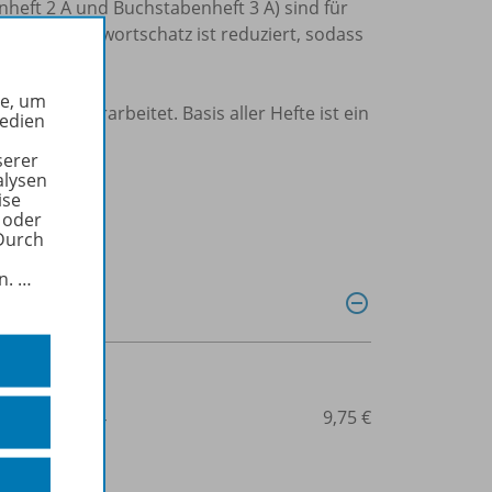
nheft 2 A und Buchstabenheft 3 A) sind für
ut. Der Grundwortschatz ist reduziert, sodass
he, um
elseiten erarbeitet. Basis aller Hefte ist ein
Medien
e.
serer
alysen
ise
 oder
Durch
in.
…
3-14-106610-4
9,75 €