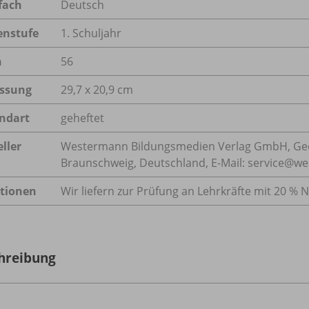
fach
Deutsch
enstufe
1. Schuljahr
n
56
ssung
29,7 x 20,9 cm
ndart
geheftet
ller
Westermann Bildungsmedien Verlag GmbH, Geo
Braunschweig, Deutschland, E-Mail: service@w
tionen
Wir liefern zur Prüfung an Lehrkräfte mit 20 % N
hreibung