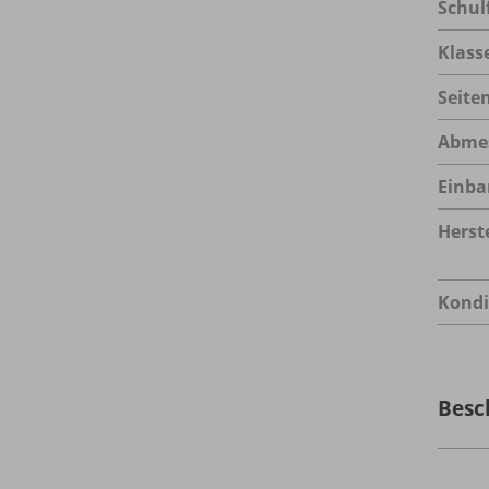
Schul
Klass
Seite
Abme
Einba
Herste
Kondi
Besc