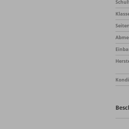
Schul
Klass
Seite
Abme
Einba
Herste
Kondi
Besc