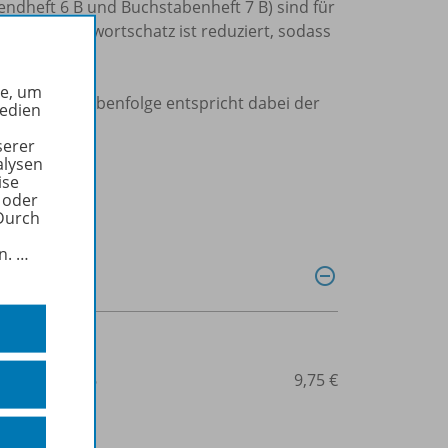
endheft 6 B und Buchstabenheft 7 B) sind für
ut. Der Grundwortschatz ist reduziert, sodass
he, um
t. Die Buchstabenfolge entspricht dabei der
Medien
serer
alysen
ise
 oder
Durch
in.
…
3-14-106616-6
9,75 €