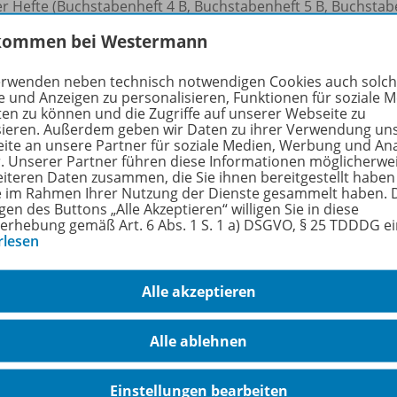
er Hefte (Buchstabenheft 4 B, Buchstabenheft 5 B, Buchstab
 sehr übersichtlich strukturiert und kleinschrittig aufgeba
kommen bei Westermann
sprachlichen Stolpersteine auftreten.
erwenden neben technisch notwendigen Cookies auch solc
Buchstabe wird hier auf jeweils vier Doppelseiten erarbeite
e und Anzeigen zu personalisieren, Funktionen für soziale 
tur der Stammausgabe.
ten zu können und die Zugriffe auf unserer Webseite zu
sieren. Außerdem geben wir Daten zu ihrer Verwendung un
ite an unsere Partner für soziale Medien, Werbung und An
rfahren Sie mehr über die Reihe
r. Unserer Partner führen diese Informationen möglicherwe
eiteren Daten zusammen, die Sie ihnen bereitgestellt haben
ie im Rahmen Ihrer Nutzung der Dienste gesammelt haben. 
gen des Buttons „Alle Akzeptieren“ willigen Sie in diese
erhebung gemäß Art. 6 Abs. 1 S. 1 a) DSGVO, § 25 TDDDG e
hörige Produkte
rlesen
Alle akzeptieren
Flex und Flora - Deutsch inklusiv
Ausgabe 2021
978-
Alle ablehnen
Buchstabenheft 5 inklusiv B
(Grundschrift)
Einstellungen bearbeiten