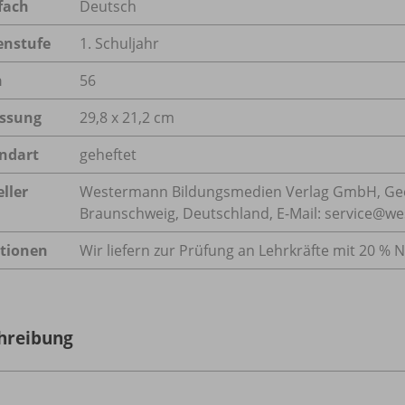
fach
Deutsch
enstufe
1. Schuljahr
n
56
ssung
29,8 x 21,2 cm
ndart
geheftet
ller
Westermann Bildungsmedien Verlag GmbH, Geo
Braunschweig, Deutschland, E-Mail: service@w
tionen
Wir liefern zur Prüfung an Lehrkräfte mit 20 % N
hreibung