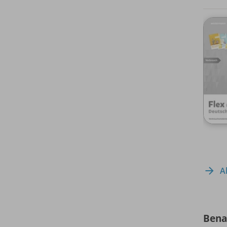
A
Bena