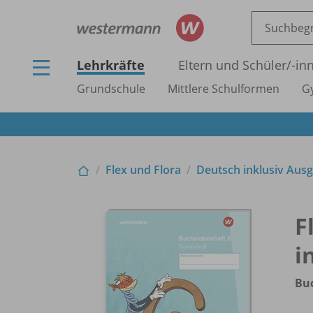
Lehrkräfte
Eltern und Schüler/
-in
Grundschule
Mittlere Schulformen
G
Flex und Flora
Deutsch inklusiv Aus
F
i
Buc