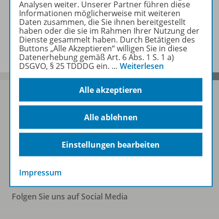
Analysen weiter. Unserer Partner führen diese
Informationen möglicherweise mit weiteren
Daten zusammen, die Sie ihnen bereitgestellt
haben oder die sie im Rahmen Ihrer Nutzung der
Benachrichtigungs-Service
Dienste gesammelt haben. Durch Betätigen des
Buttons „Alle Akzeptieren“ willigen Sie in diese
Datenerhebung gemäß Art. 6 Abs. 1 S. 1 a)
DSGVO, § 25 TDDDG ein.
…
Weiterlesen
Alle akzeptieren
Alle ablehnen
Sofort profitieren
Einstellungen bearbeiten
Zum Newsletter anmelden
Impressum
Folgen Sie uns auf Social Media