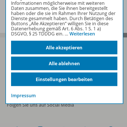
Informationen möglicherweise mit weiteren
Daten zusammen, die Sie ihnen bereitgestellt
Benachrichtigungs-Service
haben oder die sie im Rahmen Ihrer Nutzung der
Dienste gesammelt haben. Durch Betätigen des
Buttons „Alle Akzeptieren“ willigen Sie in diese
Datenerhebung gemäß Art. 6 Abs. 1 S. 1 a)
DSGVO, § 25 TDDDG ein.
…
Weiterlesen
Alle akzeptieren
Sofort profitieren
Alle ablehnen
Zum Newsletter anmelden
Einstellungen bearbeiten
Impressum
Folgen Sie uns auf Social Media