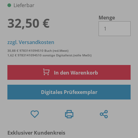
Lieferbar
Menge
32,50 €
Es 
zzgl. Versandkosten
30,88 € 9783141094510 Buch (red.Mwst)
1,62 € 9783141094510 sonstige Digitalleist.(volle MwSt)
In den Warenkorb
Digitales Prüfexemplar
Exklusiver Kundenkreis