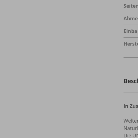
Seite
Abme
Einba
Herste
Besc
In Zu
Welte
Natur
Die UN