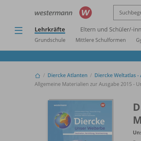
Lehrkräfte
Eltern und Schüler/
-in
Grundschule
Mittlere Schulformen
G
Diercke Atlanten
Diercke Weltatlas -
Allgemeine Materialien zur Ausgabe 2015 - U
D
M
Un