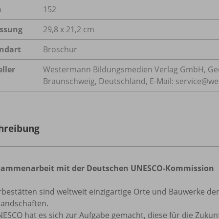
n
152
ssung
29,8 x 21,2 cm
ndart
Broschur
ller
Westermann Bildungsmedien Verlag GmbH, Geo
Braunschweig, Deutschland, E-Mail: service@w
hreibung
sammenarbeit mit der Deutschen UNESCO-Kommission
rbestätten sind weltweit einzigartige Orte und Bauwerke de
landschaften.
ESCO hat es sich zur Aufgabe gemacht, diese für die Zukunf