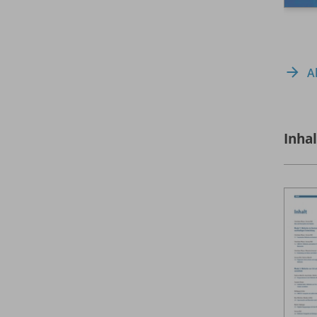
A
Inha