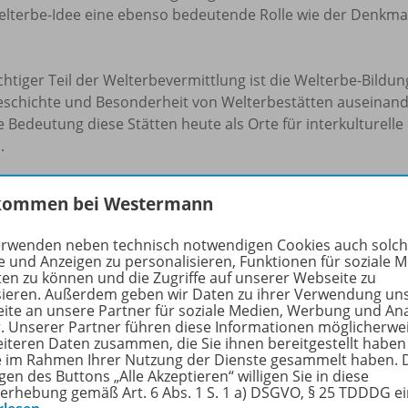
elterbe-Idee eine ebenso bedeutende Rolle wie der Denkma
chtiger Teil der Welterbevermittlung ist die Welterbe-Bildu
eschichte und Besonderheit von Welterbestätten auseinand
 Bedeutung diese Stätten heute als Orte für interkulturel
.
kommen bei Westermann
iträge sind für unterschiedliche Alters- und Niveaustufen 
rgrundinformationen und konkreten Unterrichtstipps Arbeits
erwenden neben technisch notwendigen Cookies auch solc
icht einsetzen lassen.
e und Anzeigen zu personalisieren, Funktionen für soziale 
ten zu können und die Zugriffe auf unserer Webseite zu
sieren. Außerdem geben wir Daten zu ihrer Verwendung un
rfahren Sie mehr über die Reihe
ite an unsere Partner für soziale Medien, Werbung und An
r. Unserer Partner führen diese Informationen möglicherwe
eiteren Daten zusammen, die Sie ihnen bereitgestellt haben
ie im Rahmen Ihrer Nutzung der Dienste gesammelt haben. 
gen des Buttons „Alle Akzeptieren“ willigen Sie in diese
hörige Produkte
erhebung gemäß Art. 6 Abs. 1 S. 1 a) DSGVO, § 25 TDDDG e