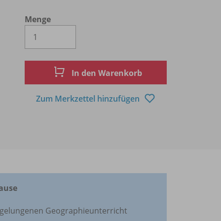
Menge
Es wird eine Zahl größer oder gleich 1 
In den Warenkorb
Zum Merkzettel hinzufügen
hause
m gelungenen Geographieunterricht