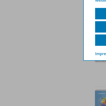
Weite
Impr