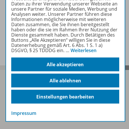
Zugehörige Produkte
Daten zu ihrer Verwendung unserer Webseite an
unsere Partner für soziale Medien, Werbung und
Analysen weiter. Unserer Partner führen diese
Informationen möglicherweise mit weiteren
Planungshilfen
Daten zusammen, die Sie ihnen bereitgestellt
haben oder die sie im Rahmen Ihrer Nutzung der
Dienste gesammelt haben. Durch Betätigen des
Buttons „Alle Akzeptieren“ willigen Sie in diese
Benachrichtigungs-Service
Datenerhebung gemäß Art. 6 Abs. 1 S. 1 a)
DSGVO, § 25 TDDDG ein.
…
Weiterlesen
Alle akzeptieren
Alle ablehnen
Sofort profitieren
Einstellungen bearbeiten
Zum Newsletter anmelden
Impressum