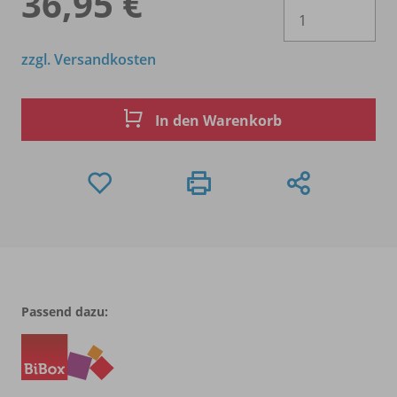
36,95 €
Es 
zzgl. Versandkosten
In den Warenkorb
Passend dazu: