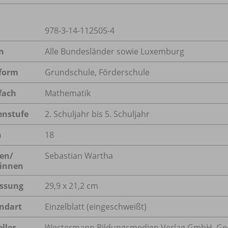
978-3-14-112505-4
n
Alle Bundesländer sowie Luxemburg
form
Grundschule, Förderschule
fach
Mathematik
enstufe
2. Schuljahr bis 5. Schuljahr
n
18
en/
Sebastian Wartha
innen
ssung
29,9 x 21,2 cm
ndart
Einzelblatt (eingeschweißt)
ller
Westermann Bildungsmedien Verlag GmbH, Geo