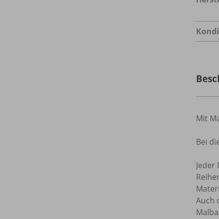
Kondi
Besc
Mit Ma
Bei d
Jeder 
Reihen
Mater
Auch 
Malba