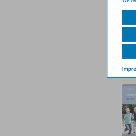
Weite
Impr