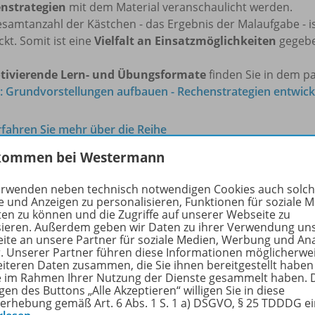
nstrategien
mit dem Material veranschaulicht werden.
samtanzahl der Kästchen - das Ergebnis der Malaufgabe - is
kt. Somit ist eine
Vielfalt an Einsatzmöglichkeiten
gegebe
tivierende Lern- und Übungsformate
finden Sie in dem 
: Grundvorstellungen aufbauen - Rechenstrategien entwicke
rfahren Sie mehr über die Reihe
kommen bei Westermann
erwenden neben technisch notwendigen Cookies auch solc
hörige Produkte
e und Anzeigen zu personalisieren, Funktionen für soziale 
ten zu können und die Zugriffe auf unserer Webseite zu
sieren. Außerdem geben wir Daten zu ihrer Verwendung un
ite an unsere Partner für soziale Medien, Werbung und An
Mathematik in der Praxis
r. Unserer Partner führen diese Informationen möglicherwe
eiteren Daten zusammen, die Sie ihnen bereitgestellt haben
Handbücher mit Anregungen für
978-
ie im Rahmen Ihrer Nutzung der Dienste gesammelt haben. 
die Unterrichtspraxis
gen des Buttons „Alle Akzeptieren“ willigen Sie in diese
Grundvorstellungen aufbauen -
erhebung gemäß Art. 6 Abs. 1 S. 1 a) DSGVO, § 25 TDDDG e