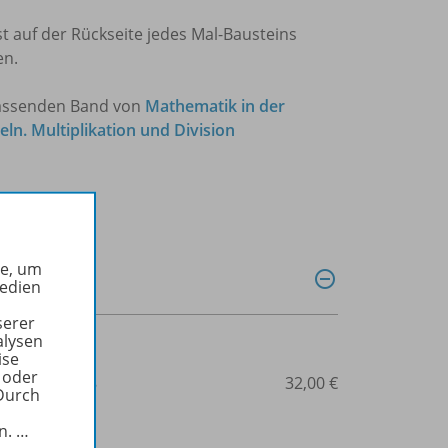
t auf der Rückseite jedes Mal-Bausteins
n.
passenden Band von
Mathematik in der
ln. Multiplikation und Division
he, um
Medien
serer
alysen
ise
 oder
3-14-112440-8
32,00 €
Durch
in.
…