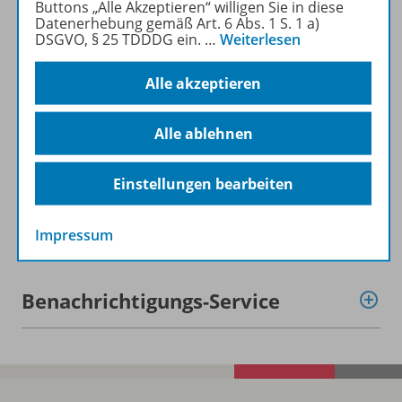
Buttons „Alle Akzeptieren“ willigen Sie in diese
Beschreibung
Datenerhebung gemäß Art. 6 Abs. 1 S. 1 a)
DSGVO, § 25 TDDDG ein.
…
Weiterlesen
Alle akzeptieren
Zugehörige Produkte
Alle ablehnen
Planungshilfen
Einstellungen bearbeiten
Digitale Unterrichtsmaterialien
Impressum
Benachrichtigungs-Service