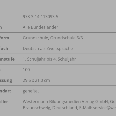
978-3-14-113093-5
n
Alle Bundesländer
form
Grundschule, Grundschule 5/
6
fach
Deutsch als Zweitsprache
enstufe
1. Schuljahr bis 4. Schuljahr
n
100
ssung
29,6 x 21,0 cm
ndart
geheftet
ller
Westermann Bildungsmedien Verlag GmbH, Geo
Braunschweig, Deutschland, E-Mail: service@w