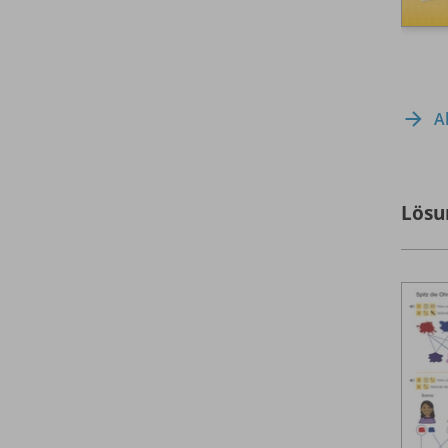
A
Lösu