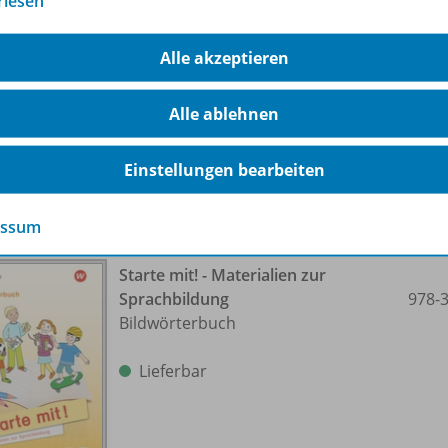
rlesen
Sprachbildung
978-
Arbeitsheft Grammatik lernen
Alle akzeptieren
Lieferbar
Alle ablehnen
Einstellungen bearbeiten
essum
Starte mit! - Materialien zur
Sprachbildung
978-
Bildwörterbuch
Lieferbar