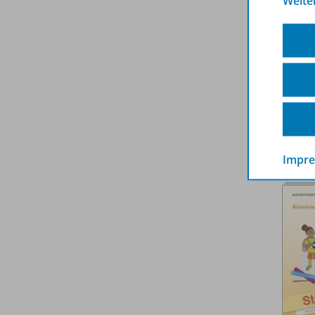
Weite
Impr