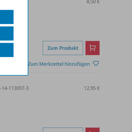
3-14-113096-6
8,50 €
Zum Produkt
Zum Merkzettel hinzufügen
3-14-113097-3
12,95 €