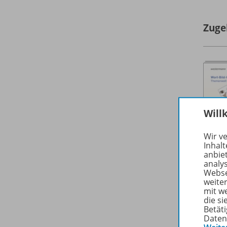
Zuge
Will
Wir v
Inhalt
anbie
analy
Webse
weite
mit w
die s
Betäti
Daten