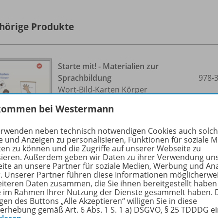
hörige Produkte
Starte mit! - Materialien zur
Sprachbildung
978-
Wort-Bild-Karten Körper
kommen bei Westermann
Solange der Vorrat reicht
erwenden neben technisch notwendigen Cookies auch solc
e und Anzeigen zu personalisieren, Funktionen für soziale 
ten zu können und die Zugriffe auf unserer Webseite zu
sieren. Außerdem geben wir Daten zu ihrer Verwendung un
ite an unsere Partner für soziale Medien, Werbung und An
r. Unserer Partner führen diese Informationen möglicherwe
eiteren Daten zusammen, die Sie ihnen bereitgestellt haben
ie im Rahmen Ihrer Nutzung der Dienste gesammelt haben. 
gen des Buttons „Alle Akzeptieren“ willigen Sie in diese
Starte mit! - Materialien zur
erhebung gemäß Art. 6 Abs. 1 S. 1 a) DSGVO, § 25 TDDDG e