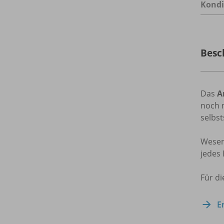
Kondi
Besc
Das
A
noch 
selbst
Wesen
jedes 
Für di
E