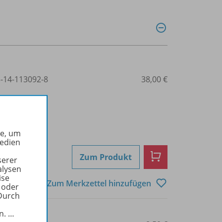
3-14-113092-8
38,00 €
he, um
Medien
Zum Produkt
serer
alysen
ise
Zum Merkzettel hinzufügen
 oder
Durch
in.
…