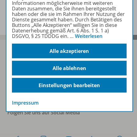
Informationen möglicherweise mit weiteren
Daten zusammen, die Sie ihnen bereitgestellt
Benachrichtigungs-Service
haben oder die sie im Rahmen Ihrer Nutzung der
Dienste gesammelt haben. Durch Betätigen des
Buttons „Alle Akzeptieren“ willigen Sie in diese
Datenerhebung gemäß Art. 6 Abs. 1 S. 1 a)
DSGVO, § 25 TDDDG ein.
…
Weiterlesen
Alle akzeptieren
Sofort profitieren
Alle ablehnen
Zum Newsletter anmelden
Einstellungen bearbeiten
Impressum
Folgen Sie uns auf Social Media