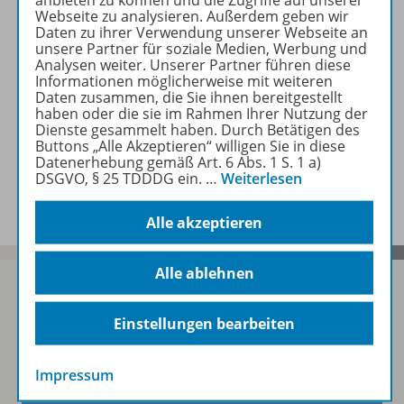
anbieten zu können und die Zugriffe auf unserer
Webseite zu analysieren. Außerdem geben wir
Daten zu ihrer Verwendung unserer Webseite an
Zugehörige Produkte
unsere Partner für soziale Medien, Werbung und
Analysen weiter. Unserer Partner führen diese
Informationen möglicherweise mit weiteren
Daten zusammen, die Sie ihnen bereitgestellt
Teilvorabdruck
haben oder die sie im Rahmen Ihrer Nutzung der
Dienste gesammelt haben. Durch Betätigen des
Buttons „Alle Akzeptieren“ willigen Sie in diese
Datenerhebung gemäß Art. 6 Abs. 1 S. 1 a)
Benachrichtigungs-Service
DSGVO, § 25 TDDDG ein.
…
Weiterlesen
Alle akzeptieren
Alle ablehnen
Einstellungen bearbeiten
Sofort profitieren
Impressum
Zum Newsletter anmelden