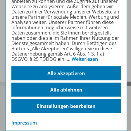
anbieten zu können und die Zugriffe auf unserer
Webseite zu analysieren. Außerdem geben wir
Daten zu ihrer Verwendung unserer Webseite an
Beschreibung
unsere Partner für soziale Medien, Werbung und
Analysen weiter. Unserer Partner führen diese
Informationen möglicherweise mit weiteren
Daten zusammen, die Sie ihnen bereitgestellt
Zugehörige Produkte
haben oder die sie im Rahmen Ihrer Nutzung der
Dienste gesammelt haben. Durch Betätigen des
Buttons „Alle Akzeptieren“ willigen Sie in diese
Datenerhebung gemäß Art. 6 Abs. 1 S. 1 a)
DSGVO, § 25 TDDDG ein.
…
Weiterlesen
Benachrichtigungs-Service
Alle akzeptieren
Alle ablehnen
Einstellungen bearbeiten
Sofort profitieren
Impressum
Zum Newsletter anmelden