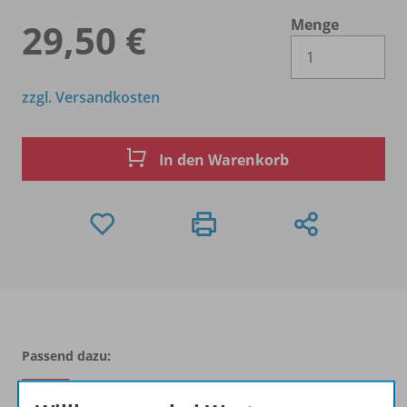
Menge
29,50 €
Es 
zzgl. Versandkosten
In den Warenkorb
Passend dazu: