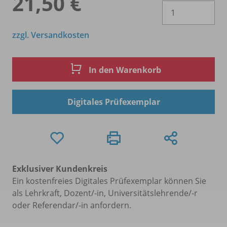
21,50 €
Es 
zzgl. Versandkosten
In den Warenkorb
Digitales Prüfexemplar
Exklusiver Kundenkreis
Ein kostenfreies Digitales Prüfexemplar können Sie
als Lehrkraft, Dozent/-in, Universitätslehrende/-r
oder Referendar/-in anfordern.