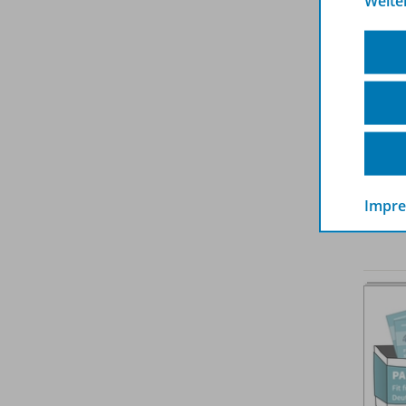
Weite
Impr