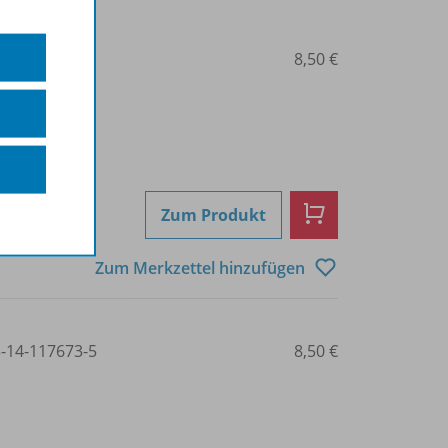
3-14-117671-1
8,50 €
Zum Produkt
Zum Merkzettel hinzufügen
3-14-117673-5
8,50 €