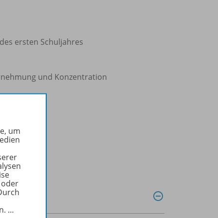
 des ersten Schuljahres
hrnehmung und Konzentration
he, um
Medien
serer
alysen
ise
 oder
Durch
in.
…