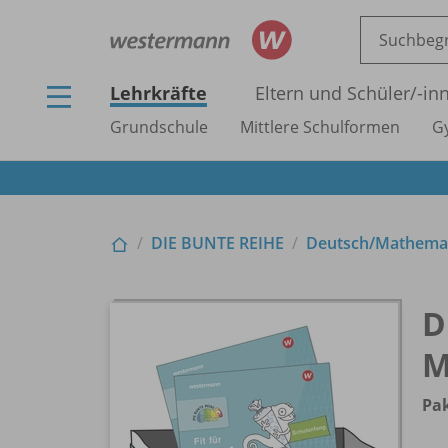
Lehrkräfte
Eltern und Schüler/
-in
Grundschule
Mittlere Schulformen
G
DIE BUNTE REIHE
Deutsch/
Mathemat
D
M
Pak