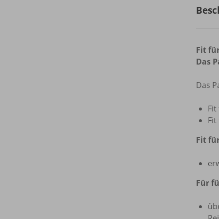
Besc
Fit f
Das P
Das Pa
Fit
Fit
Fit fü
er
Für f
üb
Re