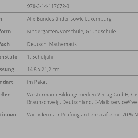
978-3-14-117672-8
n
Alle Bundesländer sowie Luxemburg
form
Kindergarten/
Vorschule, Grundschule
fach
Deutsch
,
Mathematik
enstufe
1. Schuljahr
ssung
14,8 x 21,2 cm
ndart
im Paket
ller
Westermann Bildungsmedien Verlag GmbH, Geo
Braunschweig, Deutschland, E-Mail: service@w
tionen
Wir liefern zur Prüfung an Lehrkräfte mit 20 % N