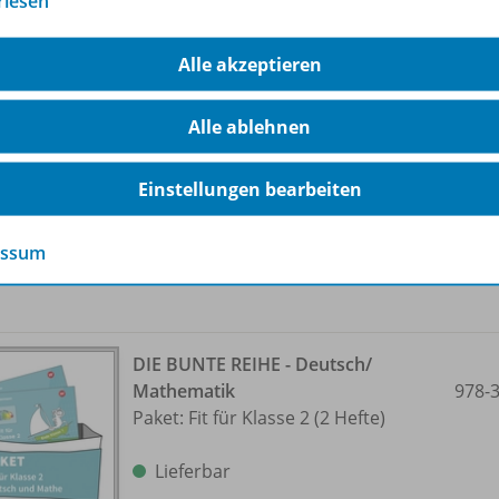
rlesen
DIE BUNTE REIHE - Deutsch/
Alle akzeptieren
Mathematik
978-
Paket: Buchstaben und Ziffern (2
Hefte)
Alle ablehnen
Lieferbar
Einstellungen bearbeiten
essum
DIE BUNTE REIHE - Deutsch/
Mathematik
978-
Paket: Fit für Klasse 2 (2 Hefte)
Lieferbar