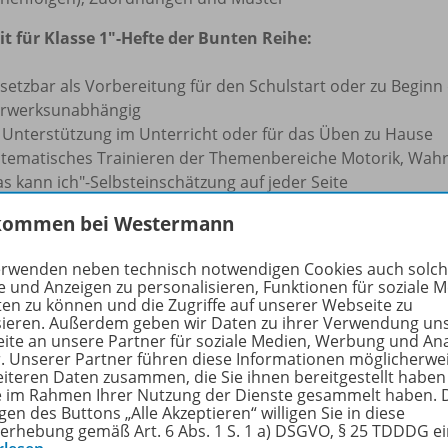
it für Klasse 1"-Hefte der Bunten Reihe:
setzbar als Vorbereitung für den Schulstart oder zu Beginn
hrwerksunabhängig
s Unterstützung im Unterricht oder für das Üben zu Hause
stematisches Trainieren der Themenbereiche Motorik, Wa
s kann ich"-Selbsteinschätzung auf jeder Seite
as kann ich schon"-Überprüfungsseiten am Ende des Heftes
kommen bei Westermann
ar strukturierte und systematische Übungsformen
t motivierender Urkunde am Ende der Hefte
erwenden neben technisch notwendigen Cookies auch solc
e und Anzeigen zu personalisieren, Funktionen für soziale 
ten zu können und die Zugriffe auf unserer Webseite zu
rfahren Sie mehr über die Reihe
sieren. Außerdem geben wir Daten zu ihrer Verwendung un
ite an unsere Partner für soziale Medien, Werbung und An
r. Unserer Partner führen diese Informationen möglicherwe
eiteren Daten zusammen, die Sie ihnen bereitgestellt haben
ie im Rahmen Ihrer Nutzung der Dienste gesammelt haben. 
hörige Produkte
gen des Buttons „Alle Akzeptieren“ willigen Sie in diese
erhebung gemäß Art. 6 Abs. 1 S. 1 a) DSGVO, § 25 TDDDG e