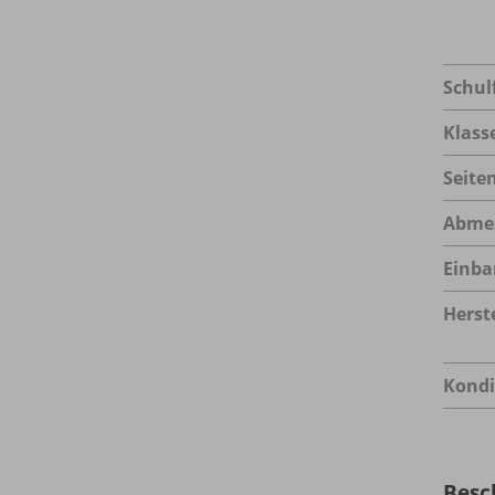
Schul
Klass
Seite
Abme
Einba
Herste
Kondi
Besc