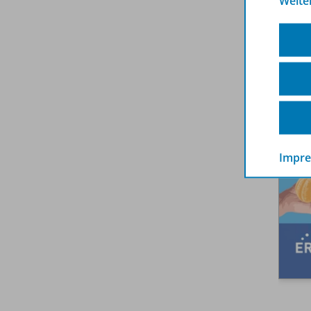
Weite
Impr