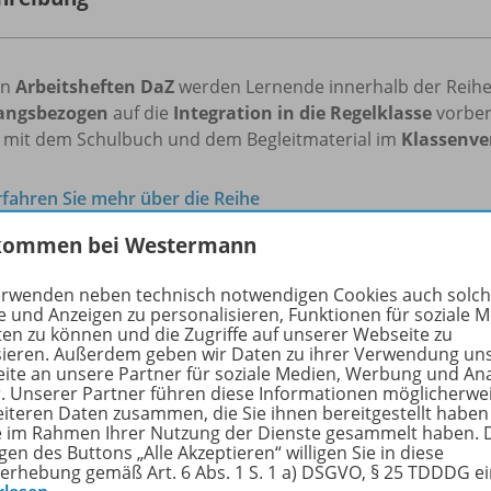
en
Arbeitsheften DaZ
werden Lernende innerhalb der Reihe
angsbezogen
auf die
Integration in die
Regelklasse
vorbere
t mit dem Schulbuch und dem Begleitmaterial im
Klassenv
rfahren Sie mehr über die Reihe
kommen bei Westermann
erwenden neben technisch notwendigen Cookies auch solc
hörige Produkte
e und Anzeigen zu personalisieren, Funktionen für soziale 
ten zu können und die Zugriffe auf unserer Webseite zu
sieren. Außerdem geben wir Daten zu ihrer Verwendung un
ite an unsere Partner für soziale Medien, Werbung und An
Erlebnis Mathematik - Allgemeine
r. Unserer Partner führen diese Informationen möglicherwe
eiteren Daten zusammen, die Sie ihnen bereitgestellt haben
Ausgabe 2023
978-
ie im Rahmen Ihrer Nutzung der Dienste gesammelt haben. 
Arbeitsheft mit Medien 5
gen des Buttons „Alle Akzeptieren“ willigen Sie in diese
erhebung gemäß Art. 6 Abs. 1 S. 1 a) DSGVO, § 25 TDDDG e