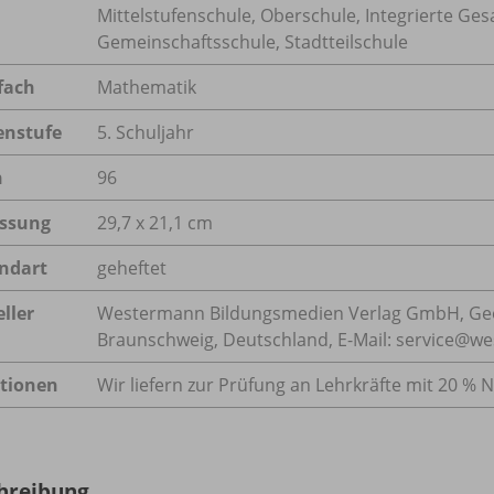
Mittelstufenschule, Oberschule, Integrierte G
Gemeinschaftsschule, Stadtteilschule
fach
Mathematik
enstufe
5. Schuljahr
n
96
ssung
29,7 x 21,1 cm
ndart
geheftet
ller
Westermann Bildungsmedien Verlag GmbH, Geo
Braunschweig, Deutschland, E-Mail: service@w
tionen
Wir liefern zur Prüfung an Lehrkräfte mit 20 % N
hreibung