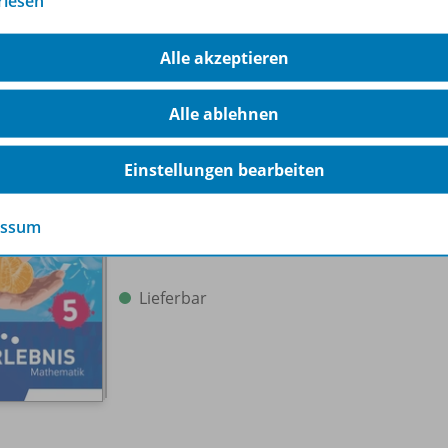
rlesen
Lieferbar
Alle akzeptieren
Ergänzende Digitalprodukte erhältlich
Alle ablehnen
Einstellungen bearbeiten
Erlebnis Mathematik - Allgemeine
Ausgabe 2023
978-
essum
Arbeitsbuch Inklusion 5
Lieferbar