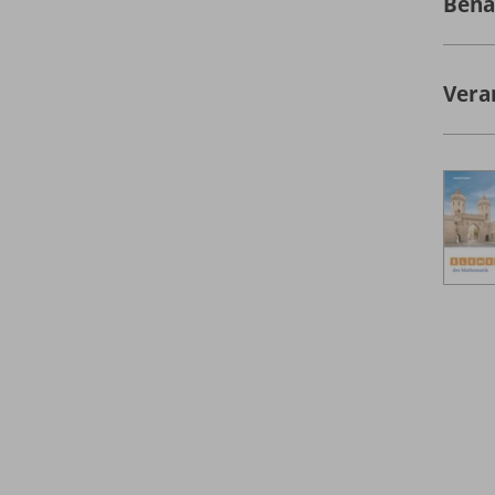
Bena
Vera