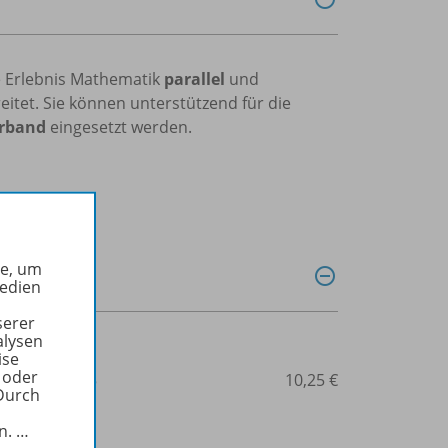
 Erlebnis Mathematik
parallel
und
itet. Sie können unterstützend für die
erband
eingesetzt werden.
he, um
Medien
serer
alysen
ise
 oder
3-14-117769-5
10,25 €
Durch
in.
…