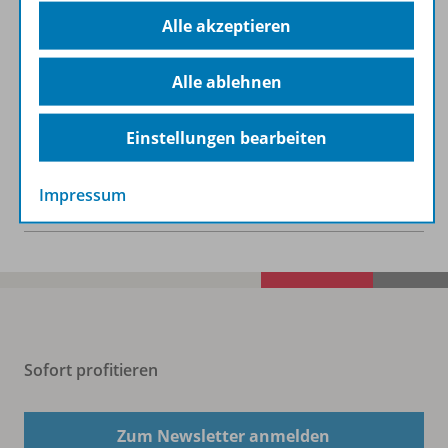
Alle akzeptieren
Werbematerial
Alle ablehnen
Digitale Unterrichtsmaterialien
Einstellungen bearbeiten
Impressum
Benachrichtigungs-Service
Sofort profitieren
Zum Newsletter anmelden