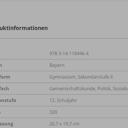
uktinformationen
978-3-14-118446-4
n
Bayern
form
Gymnasium, Sekundarstufe II
fach
Gemeinschaftskunde
,
Politik
,
Sozial
enstufe
12. Schuljahr
n
320
ssung
26,7 x 19,7 cm