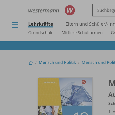
Lehrkräfte
Eltern und Schüler/
-in
Grundschule
Mittlere Schulformen
G
Mensch und Politik
Mensch und Polit
M
Au
Sc
1. 