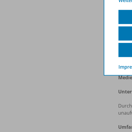
Weite
konkre
Förde
Alter
Erarb
syste
Leist
und fö
Impr
Lernf
Medi
Unter
Durch
unauf
Umfan