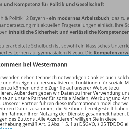
n und Kompetenz für Politik und Gesellschaft
 & Politik 12 Bayern -
ein modernes Arbeitsbuch
, das zu 
andersetzung mit aktuellen Fragestellungen einlädt. Ihre 
rben
inhaltliche Sicherheit und verlässliche Kompetenze
u erarbeitete Schulbuch ist sowohl ein klassisches Unterri
uertes Lernen auf gymnasialem Niveau. Die
Kompetenzerw
ändig umgesetzt.
kommen bei Westermann
chulbuch
deckt sowohl das grundlegende Anforderungsni
erwenden neben technisch notwendigen Cookies auch solc
derungniveau ab.
Inhalte für das erhöhte Anforderungsnive
e und Anzeigen zu personalisieren, Funktionen für soziale 
ten zu können und die Zugriffe auf unserer Webseite zu
sieren. Außerdem geben wir Daten zu ihrer Verwendung un
eitige Angebote
ite an unsere Partner für soziale Medien, Werbung und An
r. Unserer Partner führen diese Informationen möglicherwe
tuelle und vielseitige Materialauswahl
bietet die Möglich
eiteren Daten zusammen, die Sie ihnen bereitgestellt haben
ie im Rahmen Ihrer Nutzung der Dienste gesammelt haben. 
ativ
problemorientierte Fragestellungen
zu erarbeiten.
gen des Buttons „Alle Akzeptieren“ willigen Sie in diese
erhebung gemäß Art. 6 Abs. 1 S. 1 a) DSGVO, § 25 TDDDG e
perspektivität und Kontroversität
sind dabei stets Leitlin