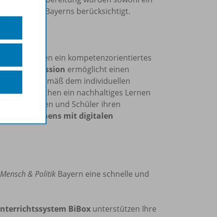
en Regionen Bayerns berücksichtigt.
n unterstützen ein kompetenzorientiertes
abenprogression
ermöglicht einen
enzierung
gemäß dem individuellen
TTE
ermöglichen ein nachhaltiges Lernen
ie Schülerinnen und Schüler ihren
eiten des
Lernens mit digitalen
Mensch & Politik
Bayern eine schnelle und
Unterrichtssystem BiBox
unterstützen Ihre