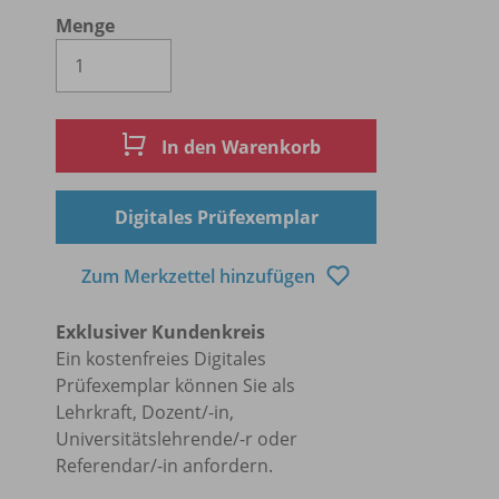
Menge
Es wird eine Zahl größer oder gleich 1 
In den Warenkorb
Digitales Prüfexemplar
Zum Merkzettel hinzufügen
Exklusiver Kundenkreis
Ein kostenfreies Digitales
Prüfexemplar können Sie als
Lehrkraft, Dozent/-in,
Universitätslehrende/-r oder
Referendar/-in anfordern.