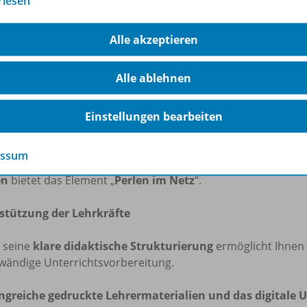
rlesen
ter Alltags- und Lebensweltbezug als auch die verschieden
Alle akzeptieren
rung der individuellen Kompetenzen
Alle ablehnen
sgerecht
differenzierte Aufgaben
mit relevanten Operatore
eiten der Themen des Lehrplan
PLUS
. Die durchgängige
Aufg
matischen Aufbau der Kompetenzen und eine
Binnendiffer
Einstellungen bearbeiten
ungsvermögen.
Vertiefungsangebote
im Element
ZUR DEBA
rdern die Urteilsbildung. Am Ende jedes Kapitels können d
essum
ortschritt eigenständig überprüfen. Verschiedene Möglichk
en
bietet das Element „
Perlen im Netz
“.
stützung der Lehrkräfte
 seine
klare didaktische Strukturierung
ermöglicht Ihnen
wändige Unterrichtsvorbereitung.
greiche gedruckte Lehrermaterialien und das digitale 