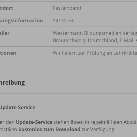
ndart
Festeinband
sungsinformation
94/
24-G+
ller
Westermann Bildungsmedien Verlag
Braunschweig, Deutschland, E-Mail
tionen
Wir liefern zur Prüfung an Lehrkräft
hreibung
Update-Service
er den
Update-Service
stehen Ihnen in regelmäßigen Abstän
tistiken
kostenlos zum Download
zur Verfügung.