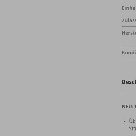
Einba
Zulas
Herste
Kondi
Besc
NEU: 
Üb
Sta