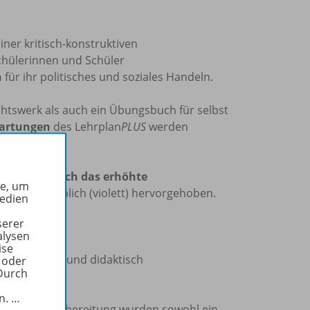
einer kritisch-konstruktiven
Schülerinnen und Schüler
n
für ihr politisches und soziales Handeln.
chtswerk als auch ein Übungsbuch für selbst
artungen
des Lehrplan
PLUS
werden
veau als auch das erhöhte
he, um
au sind farblich (violett) hervorgehoben.
Medien
serer
alysen
ise
keit, fachlich und didaktisch
 oder
Durch
in.
…
ie. Bei der Aufbereitung wurden sowohl ein