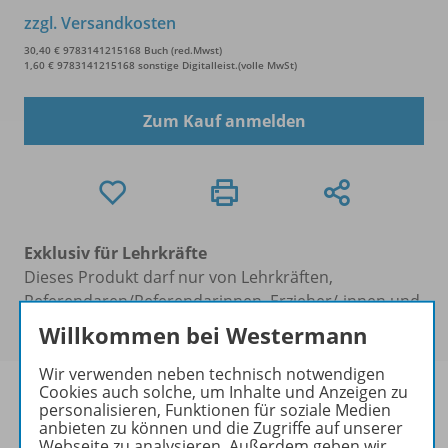
zzgl. Versandkosten
30,40 € 9783141215168 Buch (red.Mwst)
1,60 € 9783141215168 sonstige Digitalleist.(volle MwSt)
Zum Kauf anmelden
Exklusiv für Lehrkräfte
Dieses Produkt darf nur von Lehrkräften,
Referendaren/Referendarinnen, Erzieher/-innen und
Schulen erworben werden.
Willkommen bei Westermann
Wir verwenden neben technisch notwendigen
Cookies auch solche, um Inhalte und Anzeigen zu
personalisieren, Funktionen für soziale Medien
anbieten zu können und die Zugriffe auf unserer
Webseite zu analysieren. Außerdem geben wir