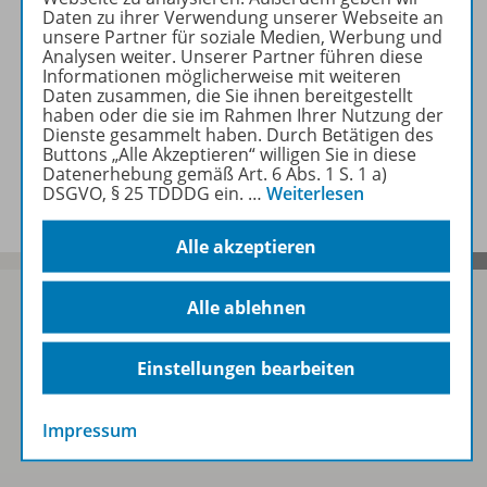
Produktinformationen
Daten zu ihrer Verwendung unserer Webseite an
unsere Partner für soziale Medien, Werbung und
Analysen weiter. Unserer Partner führen diese
Informationen möglicherweise mit weiteren
Zugehörige Produkte
Daten zusammen, die Sie ihnen bereitgestellt
haben oder die sie im Rahmen Ihrer Nutzung der
Dienste gesammelt haben. Durch Betätigen des
Buttons „Alle Akzeptieren“ willigen Sie in diese
Benachrichtigungs-Service
Datenerhebung gemäß Art. 6 Abs. 1 S. 1 a)
DSGVO, § 25 TDDDG ein.
…
Weiterlesen
Alle akzeptieren
Alle ablehnen
Sofort profitieren
Einstellungen bearbeiten
Impressum
Zum Newsletter anmelden