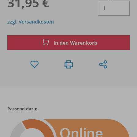
31,95 €
Es 
zzgl. Versandkosten
In den Warenkorb
Passend dazu: