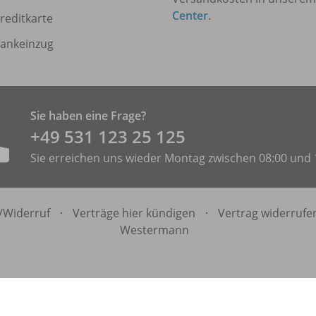
Center
.
reditkarte
ankeinzug
Sie haben eine Frage?
+49 531 ­123 25 125
Sie erreichen uns wieder Montag zwischen 08:00 und 
/
Widerruf
·
Verträge hier kündigen
·
Vertrag widerrufe
Westermann