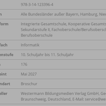
978-3-14-123396-4
n
Alle Bundesländer außer Bayern, Hamburg, Ni
form
Integrierte Gesamtschule, Kooperative Gesamt
Sekundarstufe II, Fachoberschule/
Berufsobersc
Berufsoberschule
fach
Informatik
enstufe
10. Schuljahr bis 11. Schuljahr
n
176
eint
Mai 2027
ndart
Broschur
ller
Westermann Bildungsmedien Verlag GmbH, Geo
Braunschweig, Deutschland, E-Mail: service@w