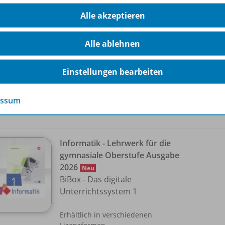
gymnasiale Oberstufe Ausgabe
978-
Alle akzeptieren
2026
Neu
Materialien für Lehrkräfte 1
Alle ablehnen
Vorbestellbar
Einstellungen bearbeiten
Nur für ausgewählte Kundengruppen
bestellbar
essum
Informatik - Lehrwerk für die
gymnasiale Oberstufe Ausgabe
2026
Neu
BiBox - Das digitale
Unterrichtssystem 1
Erhältlich in verschiedenen