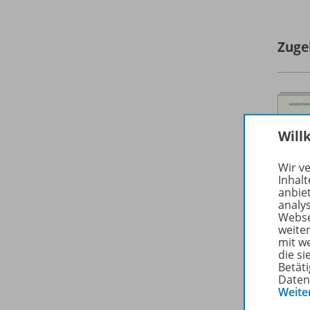
Zuge
Will
Wir v
Inhalt
anbie
analy
Webse
weite
mit w
die s
Betäti
Daten
Weite