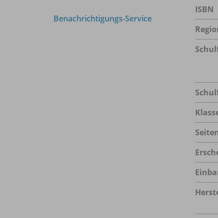
ISBN
Benachrichtigungs-Service
Regio
Schul
Schul
Klass
Seite
Ersch
Einba
Herste