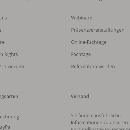
uns
Webinare
e
Präsenzveranstaltungen
ere
Online-Fachtage
gn Rights
Fachtage
/
-in werden
Referent/
-in werden
ngsarten
Versand
Sie finden ausführliche
echnung
Informationen zu unseren
ayPal
Versandkosten in unsere