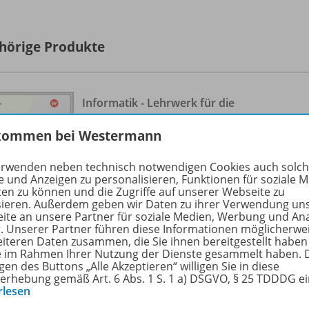
hörige Produkte
Informatik - Lehrwerk für die
gymnasiale Oberstufe Ausgabe
978-
kommen bei Westermann
2026
Neu
Schulbuch 1
erwenden neben technisch notwendigen Cookies auch solc
e und Anzeigen zu personalisieren, Funktionen für soziale 
Vorbestellbar
ten zu können und die Zugriffe auf unserer Webseite zu
sieren. Außerdem geben wir Daten zu ihrer Verwendung un
ite an unsere Partner für soziale Medien, Werbung und An
Ergänzende Digitalprodukte erhältlich
r. Unserer Partner führen diese Informationen möglicherwe
eiteren Daten zusammen, die Sie ihnen bereitgestellt haben
ie im Rahmen Ihrer Nutzung der Dienste gesammelt haben. 
gen des Buttons „Alle Akzeptieren“ willigen Sie in diese
erhebung gemäß Art. 6 Abs. 1 S. 1 a) DSGVO, § 25 TDDDG e
rlesen
Informatik - Lehrwerk für die