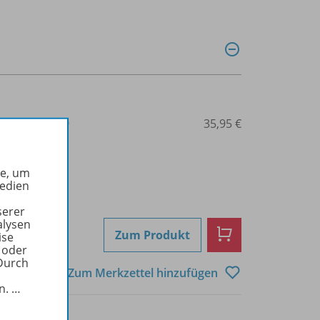
3-14-123388-9
35,95 €
he, um
Medien
serer
alysen
Zum Produkt
ise
 oder
Durch
Zum Merkzettel hinzufügen
in.
…