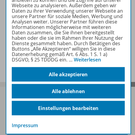
anbieten zu können und die Zugriffe auf unserer
Webseite zu analysieren. Außerdem geben wir
Daten zu ihrer Verwendung unserer Webseite an
Zugehörige Produkte
unsere Partner für soziale Medien, Werbung und
Analysen weiter. Unserer Partner führen diese
Informationen möglicherweise mit weiteren
Daten zusammen, die Sie ihnen bereitgestellt
Lösungen
haben oder die sie im Rahmen Ihrer Nutzung der
Dienste gesammelt haben. Durch Betätigen des
Buttons „Alle Akzeptieren“ willigen Sie in diese
Datenerhebung gemäß Art. 6 Abs. 1 S. 1 a)
Benachrichtigungs-Service
DSGVO, § 25 TDDDG ein.
…
Weiterlesen
Alle akzeptieren
Alle ablehnen
Einstellungen bearbeiten
Sofort profitieren
Impressum
Zum Newsletter anmelden