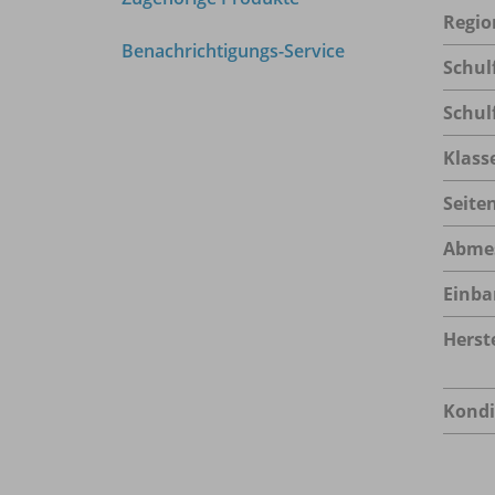
Regio
Benachrichtigungs-Service
Schul
Schul
Klass
Seite
Abme
Einba
Herste
Kondi