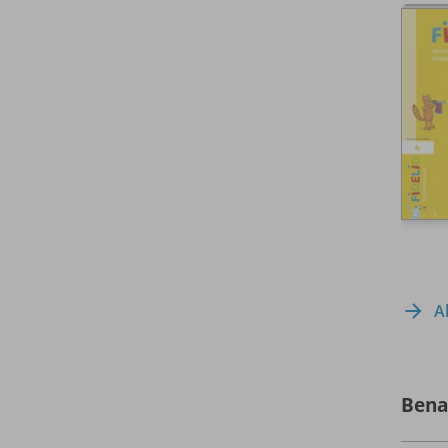
A
Bena