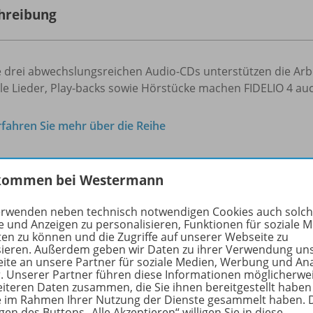
hreibung
e drei abwechslungsreichen Audio-CDs unterstützen die Arb
ele Lieder, Play-backs sowie Hörstücke machen FIDELIO 4 a
rfahren Sie mehr über die Reihe
kommen bei Westermann
hörige Produkte
erwenden neben technisch notwendigen Cookies auch solc
e und Anzeigen zu personalisieren, Funktionen für soziale 
ten zu können und die Zugriffe auf unserer Webseite zu
Fidelio Musikbücher - Allgemeine
sieren. Außerdem geben wir Daten zu ihrer Verwendung un
ite an unsere Partner für soziale Medien, Werbung und An
Ausgabe 2014
978-
r. Unserer Partner führen diese Informationen möglicherwe
Musikbuch 4
eiteren Daten zusammen, die Sie ihnen bereitgestellt haben
ie im Rahmen Ihrer Nutzung der Dienste gesammelt haben. 
gen des Buttons „Alle Akzeptieren“ willigen Sie in diese