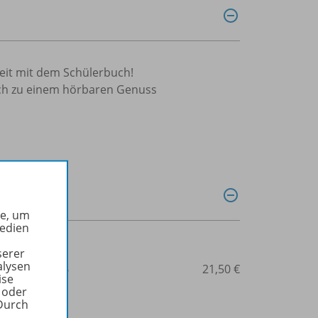
eit mit dem Schülerbuch!
uch zu einem hörbaren Genuss
he, um
Medien
serer
alysen
3-14-125103-6
21,50 €
ise
 oder
Durch