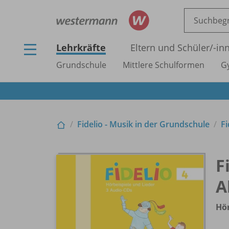
Lehrkräfte
Eltern und Schüler/
-in
Grundschule
Mittlere Schulformen
G
Fidelio - Musik in der Grundschule
F
F
A
Hör