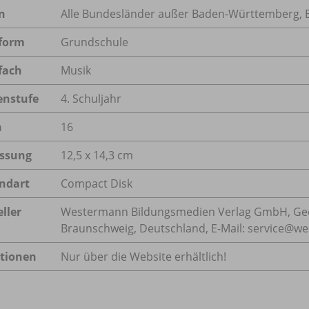
n
Alle Bundesländer außer Baden-Württemberg, 
form
Grundschule
fach
Musik
enstufe
4. Schuljahr
n
16
ssung
12,5 x 14,3 cm
ndart
Compact Disk
ller
Westermann Bildungsmedien Verlag GmbH, Geo
Braunschweig, Deutschland, E-Mail: service@w
tionen
Nur über die Website erhältlich!