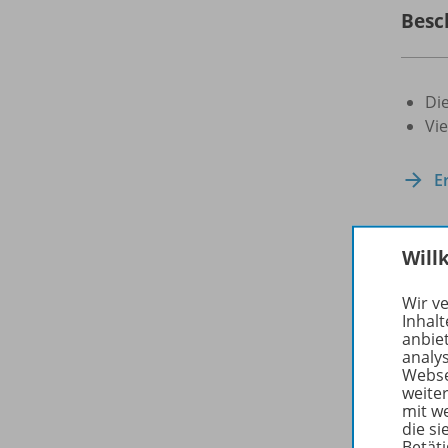
Besc
Di
Vi
E
Will
Zuge
Wir v
Inhalt
anbie
analy
Webse
weite
mit w
die s
Betäti