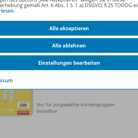
Lieferbar
erhebung gemäß Art. 6 Abs. 1 S. 1 a) DSGVO, § 25 TDDDG e
rlesen
Alle akzeptieren
Alle ablehnen
Fidelio Musikbücher - Allgemeine
Ausgabe 2014
978-
Einstellungen bearbeiten
Handreichung 4
essum
Lieferbar
Nur für ausgewählte Kundengruppen
bestellbar