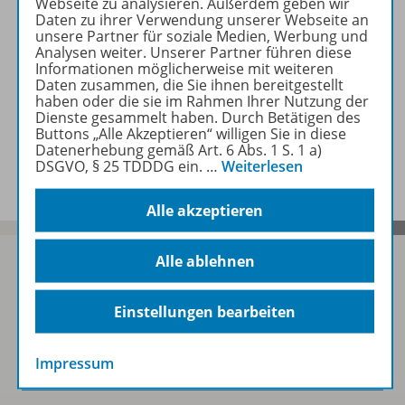
Webseite zu analysieren. Außerdem geben wir
Beschreibung
Daten zu ihrer Verwendung unserer Webseite an
unsere Partner für soziale Medien, Werbung und
Analysen weiter. Unserer Partner führen diese
Informationen möglicherweise mit weiteren
Zugehörige Produkte
Daten zusammen, die Sie ihnen bereitgestellt
haben oder die sie im Rahmen Ihrer Nutzung der
Dienste gesammelt haben. Durch Betätigen des
Buttons „Alle Akzeptieren“ willigen Sie in diese
Datenerhebung gemäß Art. 6 Abs. 1 S. 1 a)
Benachrichtigungs-Service
DSGVO, § 25 TDDDG ein.
…
Weiterlesen
Alle akzeptieren
Alle ablehnen
Sofort profitieren
Einstellungen bearbeiten
Impressum
Zum Newsletter anmelden