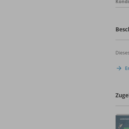
Kondi
Besc
Dieses
E
Zuge