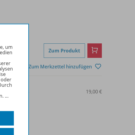
he, um
Zum Produkt
Medien
serer
Zum Merkzettel hinzufügen
alysen
ise
 oder
Durch
3-14-125620-8
19,00 €
in.
…