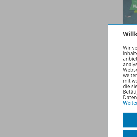
Will
Wir v
Inhalt
anbie
analy
Webse
weite
mit w
die s
Betäti
Daten
Weite