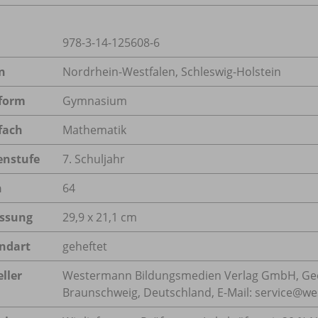
978-3-14-125608-6
n
Nordrhein-Westfalen, Schleswig-Holstein
form
Gymnasium
fach
Mathematik
enstufe
7. Schuljahr
n
64
ssung
29,9 x 21,1 cm
ndart
geheftet
ller
Westermann Bildungsmedien Verlag GmbH, Geo
Braunschweig, Deutschland, E-Mail: service@w