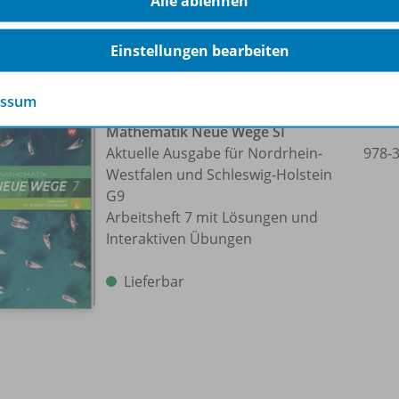
Alle ablehnen
Einstellungen bearbeiten
essum
Mathematik Neue Wege SI
Aktuelle Ausgabe für Nordrhein-
978-
Westfalen und Schleswig-Holstein
G9
Arbeitsheft 7 mit Lösungen und
Interaktiven Übungen
Lieferbar