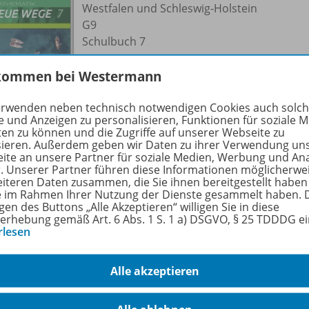
Westfalen und Schleswig-Holstein
G9
Schulbuch 7
Lieferbar
kommen bei Westermann
erwenden neben technisch notwendigen Cookies auch solc
Ergänzende Digitalprodukte erhältlich
e und Anzeigen zu personalisieren, Funktionen für soziale 
ten zu können und die Zugriffe auf unserer Webseite zu
sieren. Außerdem geben wir Daten zu ihrer Verwendung un
ite an unsere Partner für soziale Medien, Werbung und An
r. Unserer Partner führen diese Informationen möglicherwe
eiteren Daten zusammen, die Sie ihnen bereitgestellt haben
Mathematik Neue Wege SI
ie im Rahmen Ihrer Nutzung der Dienste gesammelt haben. 
gen des Buttons „Alle Akzeptieren“ willigen Sie in diese
Aktuelle Ausgabe für Nordrhein-
978-
erhebung gemäß Art. 6 Abs. 1 S. 1 a) DSGVO, § 25 TDDDG e
Westfalen und Schleswig-Holstein
rlesen
G9
Lösungen 7
Alle akzeptieren
Lieferbar