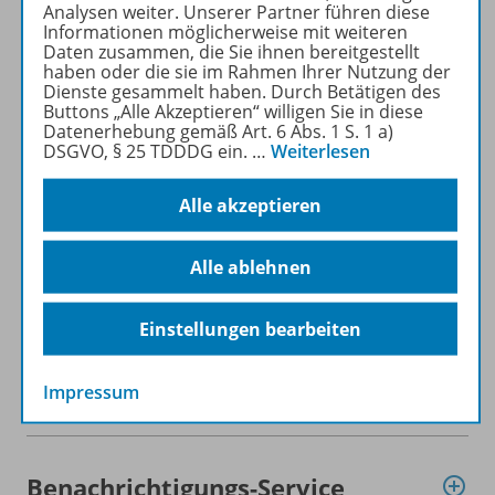
Analysen weiter. Unserer Partner führen diese
Informationen möglicherweise mit weiteren
Daten zusammen, die Sie ihnen bereitgestellt
haben oder die sie im Rahmen Ihrer Nutzung der
Dienste gesammelt haben. Durch Betätigen des
Buttons „Alle Akzeptieren“ willigen Sie in diese
Datenerhebung gemäß Art. 6 Abs. 1 S. 1 a)
Produktinformationen
DSGVO, § 25 TDDDG ein.
…
Weiterlesen
Alle akzeptieren
Zugehörige Produkte
Alle ablehnen
Teilvorabdruck
Einstellungen bearbeiten
Impressum
Digitale Unterrichtsmaterialien
Benachrichtigungs-Service