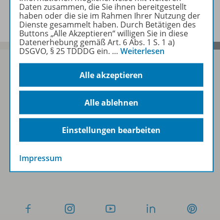
Benachrichtigungs-Service
Daten zusammen, die Sie ihnen bereitgestellt
haben oder die sie im Rahmen Ihrer Nutzung der
Dienste gesammelt haben. Durch Betätigen des
Buttons „Alle Akzeptieren“ willigen Sie in diese
Datenerhebung gemäß Art. 6 Abs. 1 S. 1 a)
DSGVO, § 25 TDDDG ein.
…
Weiterlesen
Alle akzeptieren
Sofort profitieren
Alle ablehnen
Zum Newsletter anmelden
Einstellungen bearbeiten
Impressum
Folgen Sie uns auf Social Media