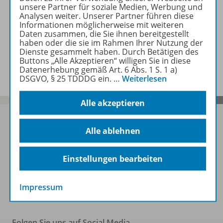
unsere Partner für soziale Medien, Werbung und
Analysen weiter. Unserer Partner führen diese
Benachrichtigungs-Service
Informationen möglicherweise mit weiteren
Daten zusammen, die Sie ihnen bereitgestellt
haben oder die sie im Rahmen Ihrer Nutzung der
Dienste gesammelt haben. Durch Betätigen des
Veranstaltungen
Buttons „Alle Akzeptieren“ willigen Sie in diese
Datenerhebung gemäß Art. 6 Abs. 1 S. 1 a)
DSGVO, § 25 TDDDG ein.
…
Weiterlesen
Alle akzeptieren
Alle ablehnen
Sofort profitieren
Einstellungen bearbeiten
Zum Newsletter anmelden
Impressum
Folgen Sie uns auf Social Media