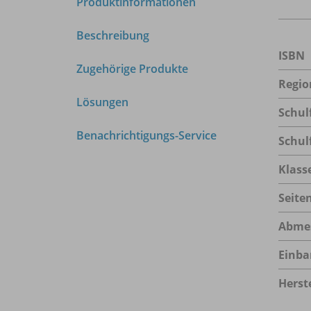
Produktinformationen
Beschreibung
ISBN
Zugehörige Produkte
Regio
Lösungen
Schul
Benachrichtigungs-Service
Schul
Klass
Seite
Abme
Einba
Herste