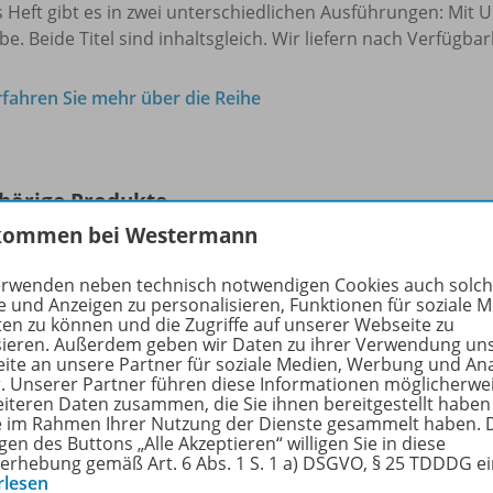
 Heft gibt es in zwei unterschiedlichen Ausführungen: Mit
e. Beide Titel sind inhaltsgleich. Wir liefern nach Verfügbark
rfahren Sie mehr über die Reihe
hörige Produkte
kommen bei Westermann
erwenden neben technisch notwendigen Cookies auch solc
Denken und Rechnen -
e und Anzeigen zu personalisieren, Funktionen für soziale 
Zusatzmaterialien Ausgabe 2017
978-
ten zu können und die Zugriffe auf unserer Webseite zu
Daten, Häufigkeit und
sieren. Außerdem geben wir Daten zu ihrer Verwendung un
ite an unsere Partner für soziale Medien, Werbung und An
Wahrscheinlichkeit 1/
2
r. Unserer Partner führen diese Informationen möglicherwe
eiteren Daten zusammen, die Sie ihnen bereitgestellt haben
Lieferbar
ie im Rahmen Ihrer Nutzung der Dienste gesammelt haben. 
gen des Buttons „Alle Akzeptieren“ willigen Sie in diese
erhebung gemäß Art. 6 Abs. 1 S. 1 a) DSGVO, § 25 TDDDG e
rlesen