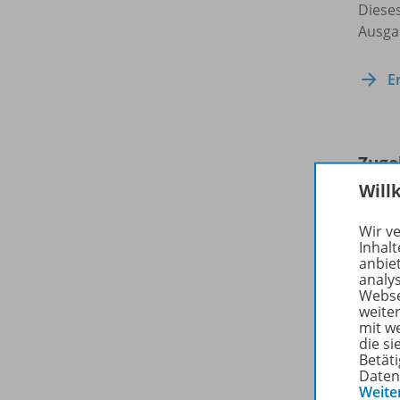
Dieses
Ausgab
E
Zuge
Will
Wir v
Inhalt
anbie
analy
Webse
weite
mit w
die s
Betäti
Daten
Weite