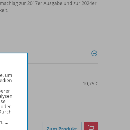
 Umschlag zur 2017er Ausgabe und zur 2024er
eit.
he, um
Medien
3-14-126625-2
10,75 €
serer
alysen
ise
 oder
Durch
in.
…
Zum Produkt