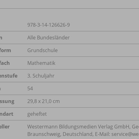
978-3-14-126626-9
n
Alle Bundesländer
form
Grundschule
fach
Mathematik
enstufe
3. Schuljahr
n
54
ssung
29,8 x 21,0 cm
ndart
geheftet
ller
Westermann Bildungsmedien Verlag GmbH, Geo
Braunschweig, Deutschland, E-Mail: service@w