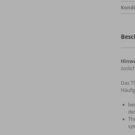
Kondi
Besc
Hinwe
östli
Das T
Häufi
be
de
Th
sy