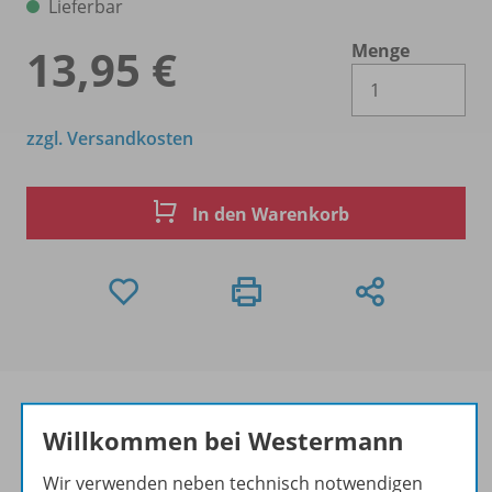
Lieferbar
Menge
13,95 €
Es 
zzgl. Versandkosten
In den Warenkorb
Willkommen bei Westermann
Produktinformationen
Wir verwenden neben technisch notwendigen